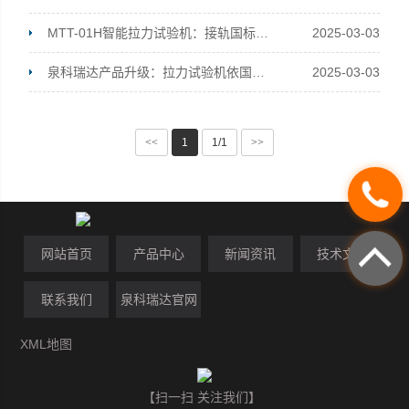
MTT-01H智能拉力试验机：接轨国标，优化食品、药品包装性能检测
2025-03-03
泉科瑞达产品升级：拉力试验机依国标把关材料性能
2025-03-03
<<
1
1/1
>>
网站首页
产品中心
新闻资讯
技术文章
联系我们
泉科瑞达官网
XML地图
【扫一扫 关注我们】